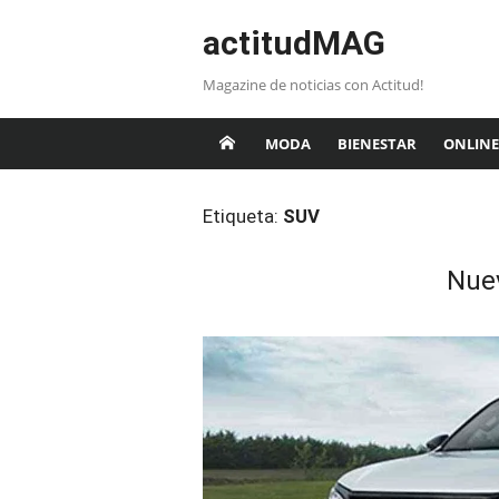
Saltar
actitudMAG
al
contenido
Magazine de noticias con Actitud!
MODA
BIENESTAR
ONLINE
Etiqueta:
SUV
Nue