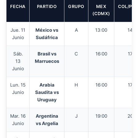
FECHA
PARTIDO
GRUPO
MEX
COL/PER
(CDMX)
Jue. 11
México vs
A
13:00
14:0
Junio
Sudáfrica
Sáb.
Brasil vs
C
16:00
17:0
13
Marruecos
Junio
Lun. 15
Arabia
H
16:00
17:0
Junio
Saudita vs
Uruguay
Mar. 16
Argentina
J
19:00
20:0
Junio
vs Argelia