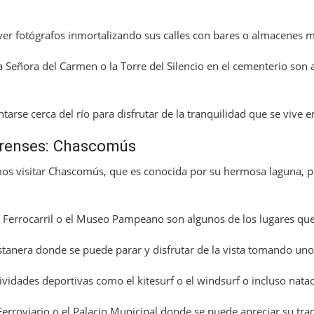
ver fotógrafos inmortalizando sus calles con bares o almacenes m
ra Señora del Carmen o la Torre del Silencio en el cementerio son
arse cerca del río para disfrutar de la tranquilidad que se vive e
erenses: Chascomús
os visitar Chascomús, que es conocida por su hermosa laguna, p
de Ferrocarril o el Museo Pampeano son algunos de los lugares que
tanera donde se puede parar y disfrutar de la vista tomando uno
ividades deportivas como el kitesurf o el windsurf o incluso natac
Ferroviario o el Palacio Municipal donde se puede apreciar su tra