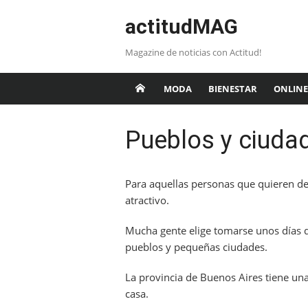
Saltar
actitudMAG
al
contenido
Magazine de noticias con Actitud!
MODA
BIENESTAR
ONLINE
Pueblos y ciuda
Para aquellas personas que quieren des
atractivo.
Mucha gente elige tomarse unos días d
pueblos y pequeñas ciudades.
La provincia de Buenos Aires tiene un
casa.