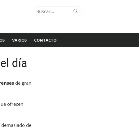
Buscar:
Buscar
OS
VARIOS
CONTACTO
el día
renses
de gran
que ofrecen
se demasiado de