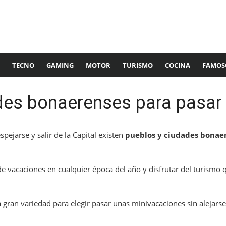
TECNO
GAMING
MOTOR
TURISMO
COCINA
FAMOS
des bonaerenses para pasar 
pejarse y salir de la Capital existen
pueblos y ciudades bonae
e vacaciones en cualquier época del año y disfrutar del turismo 
a gran variedad para elegir pasar unas minivacaciones sin alejar