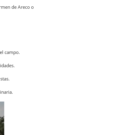
armen de Areco o
del campo.
vidades.
stas.
inaria.