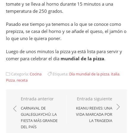
tomate y se lleva al horno durante 15 minutos a una
temperatura de 250 grados.
Pasado ese tiempo ya tenemos a lo que se conoce como
prepizza, se casa del horno y se añade el queso, el jamón o
lo que uno le quiera poner.
Luego de unos minutos la pizza ya está lista para servir y
comer para celebrar el día
mundial de la pizza
.
Categoría:
Cocina
Etiqueta:
Día mundial de la pizza
,
italia
,
Pizza
,
receta
Navegación
Entrada anterior
Entrada siguiente
de
CARNAVAL DE
KEANU REEVES: UNA
GUALEGUAYCHÚ: LA
VIDA MARCADA POR
entradas
FIESTA MÁS GRANDE
LA TRAGEDIA
DEL PAÍS