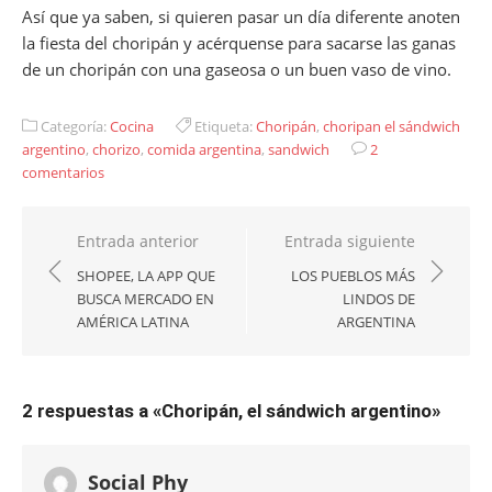
Así que ya saben, si quieren pasar un día diferente anoten
la fiesta del choripán y acérquense para sacarse las ganas
de un choripán con una gaseosa o un buen vaso de vino.
Categoría:
Cocina
Etiqueta:
Choripán
,
choripan el sándwich
argentino
,
chorizo
,
comida argentina
,
sandwich
2
comentarios
Navegación
Entrada anterior
Entrada siguiente
de
SHOPEE, LA APP QUE
LOS PUEBLOS MÁS
BUSCA MERCADO EN
LINDOS DE
entradas
AMÉRICA LATINA
ARGENTINA
2 respuestas a «
Choripán, el sándwich argentino
»
Social Phy