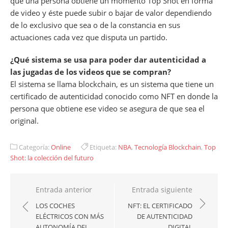
que una persona obtiene un momento Top Shot en forma
de video y éste puede subir o bajar de valor dependiendo
de lo exclusivo que sea o de la constancia en sus
actuaciones cada vez que disputa un partido.
¿Qué sistema se usa para poder dar autenticidad a
las jugadas de los videos que se compran?
El sistema se llama blockchain, es un sistema que tiene un
certificado de autenticidad conocido como NFT en donde la
persona que obtiene ese video se asegura de que sea el
original.
Categoría:
Online
Etiqueta:
NBA
,
Tecnología Blockchain
,
Top
Shot: la colección del futuro
Navegación
Entrada anterior
Entrada siguiente
de
LOS COCHES
NFT: EL CERTIFICADO
ELÉCTRICOS CON MÁS
DE AUTENTICIDAD
entradas
AUTONOMÍA DEL
DIGITAL