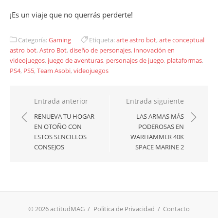
¡Es un viaje que no querrás perderte!
Categoría:
Gaming
Etiqueta:
arte astro bot
,
arte conceptual
astro bot
,
Astro Bot
,
diseño de personajes
,
innovación en
videojuegos
,
juego de aventuras
,
personajes de juego
,
plataformas
,
PS4
,
PS5
,
Team Asobi
,
videojuegos
Navegación
Entrada anterior
Entrada siguiente
de
RENUEVA TU HOGAR
LAS ARMAS MÁS
EN OTOÑO CON
PODEROSAS EN
entradas
ESTOS SENCILLOS
WARHAMMER 40K
CONSEJOS
SPACE MARINE 2
© 2026 actitudMAG
/
Politica de Privacidad
/
Contacto