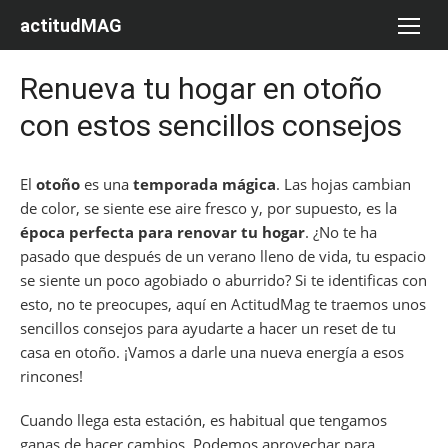
Saltar
actitudMAG
al
contenido
Renueva tu hogar en otoño
con estos sencillos consejos
El
otoño
es una
temporada mágica
. Las hojas cambian
de color, se siente ese aire fresco y, por supuesto, es la
época perfecta para renovar tu hogar
. ¿No te ha
pasado que después de un verano lleno de vida, tu espacio
se siente un poco agobiado o aburrido? Si te identificas con
esto, no te preocupes, aquí en ActitudMag te traemos unos
sencillos consejos para ayudarte a hacer un reset de tu
casa en otoño. ¡Vamos a darle una nueva energía a esos
rincones!
Cuando llega esta estación, es habitual que tengamos
ganas de hacer cambios. Podemos aprovechar para