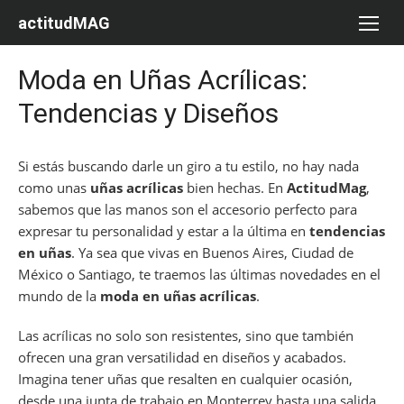
Saltar
actitudMAG
al
contenido
Moda en Uñas Acrílicas:
Tendencias y Diseños
Si estás buscando darle un giro a tu estilo, no hay nada
como unas
uñas acrílicas
bien hechas. En
ActitudMag
,
sabemos que las manos son el accesorio perfecto para
expresar tu personalidad y estar a la última en
tendencias
en uñas
. Ya sea que vivas en Buenos Aires, Ciudad de
México o Santiago, te traemos las últimas novedades en el
mundo de la
moda en uñas acrílicas
.
Las acrílicas no solo son resistentes, sino que también
ofrecen una gran versatilidad en diseños y acabados.
Imagina tener uñas que resalten en cualquier ocasión,
desde una junta de trabajo en Monterrey hasta una salida