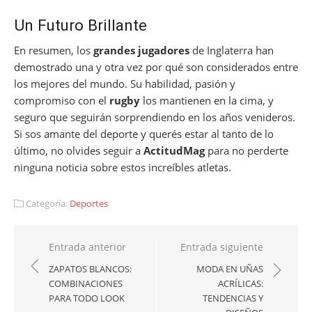
Un Futuro Brillante
En resumen, los
grandes jugadores
de Inglaterra han
demostrado una y otra vez por qué son considerados entre
los mejores del mundo. Su habilidad, pasión y
compromiso con el
rugby
los mantienen en la cima, y
seguro que seguirán sorprendiendo en los años venideros.
Si sos amante del deporte y querés estar al tanto de lo
último, no olvides seguir a
ActitudMag
para no perderte
ninguna noticia sobre estos increíbles atletas.
Categoría:
Deportes
Navegación
Entrada anterior
Entrada siguiente
de
ZAPATOS BLANCOS:
MODA EN UÑAS
COMBINACIONES
ACRÍLICAS:
entradas
PARA TODO LOOK
TENDENCIAS Y