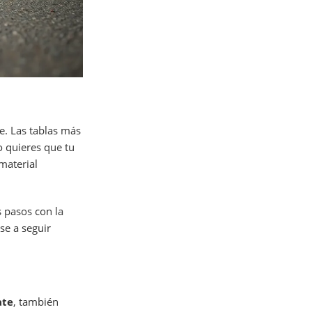
e. Las tablas más
o quieres que tu
 material
 pasos con la
se a seguir
ate
, también