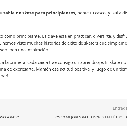
tu
tabla de skate para principiantes
, ponte tu casco, y ¡sal a di
como principiante. La clave está en practicar, divertirte, y disfr
g, hemos visto muchas historias de éxito de skaters que simple
 son toda una inspiración.
 a la primera, cada caída trae consigo un aprendizaje. El skate no
ma de expresarte. Mantén esa actitud positiva, y luego de un tie
inar!
Entrada
ASO A PASO
LOS 10 MEJORES PATEADORES EN FÚTBOL