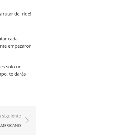
sfrutar del ride!
utar cada
mente empezaron
 es solo un
mpo, te darás
 siguiente
 AMERICANO