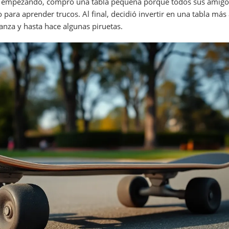
n empezando, compró una tabla pequeña porque todos sus amigos
para aprender trucos. Al final, decidió invertir en una tabla má
anza y hasta hace algunas piruetas.