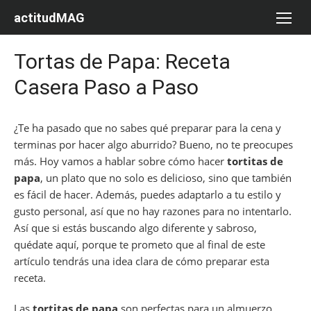
Saltar
actitudMAG
al
contenido
Tortas de Papa: Receta
Casera Paso a Paso
¿Te ha pasado que no sabes qué preparar para la cena y
terminas por hacer algo aburrido? Bueno, no te preocupes
más. Hoy vamos a hablar sobre cómo hacer
tortitas de
papa
, un plato que no solo es delicioso, sino que también
es fácil de hacer. Además, puedes adaptarlo a tu estilo y
gusto personal, así que no hay razones para no intentarlo.
Así que si estás buscando algo diferente y sabroso,
quédate aquí, porque te prometo que al final de este
artículo tendrás una idea clara de cómo preparar esta
receta.
Las
tortitas de papa
son perfectas para un almuerzo