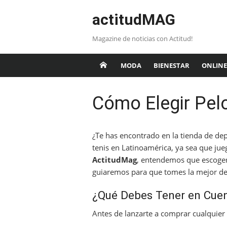
Saltar
actitudMAG
al
contenido
Magazine de noticias con Actitud!
MODA
BIENESTAR
ONLINE
Cómo Elegir Pel
¿Te has encontrado en la tienda de de
tenis en Latinoamérica, ya sea que ju
ActitudMag
, entendemos que escoger 
guiaremos para que tomes la mejor dec
¿Qué Debes Tener en Cuent
Antes de lanzarte a comprar cualquier