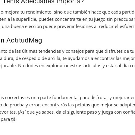
de Tenis Adecuadas Importa?
o mejora tu rendimiento, sino que también hace que cada parti
ten a la superficie, puedes concentrarte en tu juego sin preocupar
una buena elección puede prevenir lesiones al reducir el esfuerz
en ActitudMag
anto de las últimas tendencias y consejos para que disfrutes de tu
a dura, de césped o de arcilla, te ayudamos a encontrar las mejo
jorable. No dudes en explorar nuestros artículos y estar al día c
tenis correctas es una parte fundamental para disfrutar y mejorar e
de prueba y error, encontrarás las pelotas que mejor se adapten 
favoritas. ¡Así que ya sabes, da el siguiente paso y juega con conf
para ti!