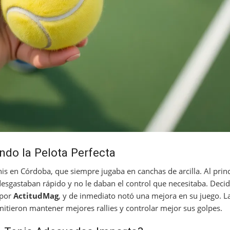
endo la Pelota Perfecta
nis en Córdoba, que siempre jugaba en canchas de arcilla. Al prin
esgastaban rápido y no le daban el control que necesitaba. Decid
 por
ActitudMag
, y de inmediato notó una mejora en su juego. L
itieron mantener mejores rallies y controlar mejor sus golpes.