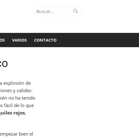
Buscar:
Buscar
OS
VARIOS
CONTACTO
co
a explosión de
ones y calidez.
uién no ha tenido
 fácil de lo que
uiles rojos
,
 empezar bien el