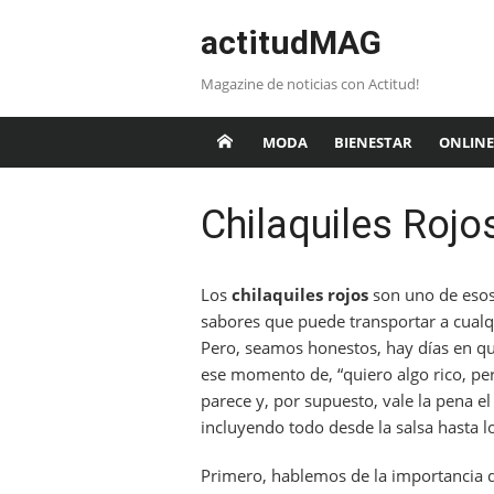
Saltar
actitudMAG
al
contenido
Magazine de noticias con Actitud!
MODA
BIENESTAR
ONLINE
Chilaquiles Roj
Los
chilaquiles rojos
son uno de esos 
sabores que puede transportar a cualqu
Pero, seamos honestos, hay días en qu
ese momento de, “quiero algo rico, p
parece y, por supuesto, vale la pena el
incluyendo todo desde la salsa hasta l
Primero, hablemos de la importancia d