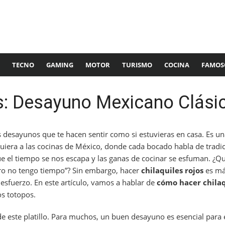
TECNO
GAMING
MOTOR
TURISMO
COCINA
FAMOS
os: Desayuno Mexicano Clási
desayunos que te hacen sentir como si estuvieras en casa. Es un
iera a las cocinas de México, donde cada bocado habla de tradici
e el tiempo se nos escapa y las ganas de cocinar se esfuman. ¿Q
ero no tengo tiempo”? Sin embargo, hacer
chilaquiles rojos
es más
 esfuerzo. En este artículo, vamos a hablar de
cómo hacer chilaq
os totopos.
e este platillo. Para muchos, un buen desayuno es esencial para