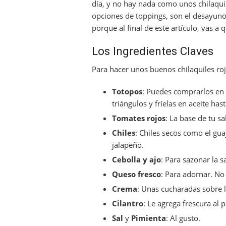
día, y no hay nada como unos chilaquil
opciones de toppings, son el desayuno 
porque al final de este artículo, vas a
Los Ingredientes Claves
Para hacer unos buenos chilaquiles rojo
Totopos
: Puedes comprarlos en l
triángulos y fríelas en aceite has
Tomates rojos
: La base de tu s
Chiles
: Chiles secos como el guaj
jalapeño.
Cebolla y ajo
: Para sazonar la 
Queso fresco
: Para adornar. N
Crema
: Unas cucharadas sobre l
Cilantro
: Le agrega frescura al p
Sal
y
Pimienta
: Al gusto.