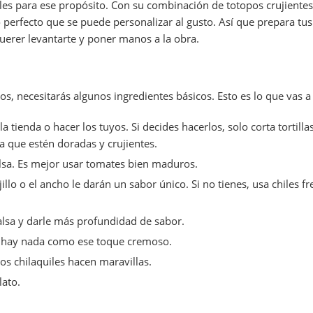
es para ese propósito. Con su combinación de totopos crujientes,
perfecto que se puede personalizar al gusto. Así que prepara tus 
 querer levantarte y poner manos a la obra.
s, necesitarás algunos ingredientes básicos. Esto es lo que vas a 
a tienda o hacer los tuyos. Si decides hacerlos, solo corta tortill
ta que estén doradas y crujientes.
alsa. Es mejor usar tomates bien maduros.
illo o el ancho le darán un sabor único. Si no tienes, usa chiles f
salsa y darle más profundidad de sabor.
o hay nada como ese toque cremoso.
os chilaquiles hacen maravillas.
lato.