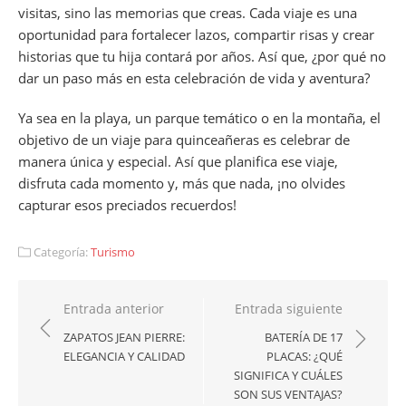
visitas, sino las memorias que creas. Cada viaje es una
oportunidad para fortalecer lazos, compartir risas y crear
historias que tu hija contará por años. Así que, ¿por qué no
dar un paso más en esta celebración de vida y aventura?
Ya sea en la playa, un parque temático o en la montaña, el
objetivo de un viaje para quinceañeras es celebrar de
manera única y especial. Así que planifica ese viaje,
disfruta cada momento y, más que nada, ¡no olvides
capturar esos preciados recuerdos!
Categoría:
Turismo
Navegación
Entrada anterior
Entrada siguiente
de
ZAPATOS JEAN PIERRE:
BATERÍA DE 17
ELEGANCIA Y CALIDAD
PLACAS: ¿QUÉ
entradas
SIGNIFICA Y CUÁLES
SON SUS VENTAJAS?