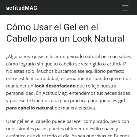
Saltar
actitudMAG
al
contenido
Cómo Usar el Gel en el
Cabello para un Look Natural
¿Alguna vez quisiste lucir un peinado natural pero no sabes
cómo lograrlo sin que tu cabello se vea rígido o artificial?
No estás solo. Muchos buscamos ese equilibrio perfecto
entre estilo y comodidad, especialmente cuando queremos
mantener un
look desenfadado
que refleje nuestra
personalidad. En ActitudMag, entendemos tus necesidades
y por eso te traemos una guía práctica para que uses
gel
para cabello natural
de manera efectiva.
Usar gel en el cabello puede parecer complicado, pero con
unos simples pasos puedes obtener un estilo suave y
auténtico que dure todo el día. Ya sea que vivas en Buenos