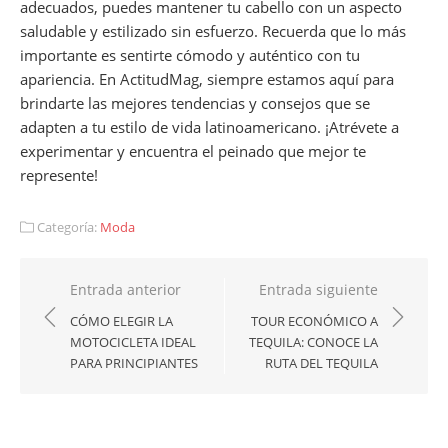
adecuados, puedes mantener tu cabello con un aspecto
saludable y estilizado sin esfuerzo. Recuerda que lo más
importante es sentirte cómodo y auténtico con tu
apariencia. En ActitudMag, siempre estamos aquí para
brindarte las mejores tendencias y consejos que se
adapten a tu estilo de vida latinoamericano. ¡Atrévete a
experimentar y encuentra el peinado que mejor te
represente!
Categoría:
Moda
Navegación
Entrada anterior
Entrada siguiente
de
CÓMO ELEGIR LA
TOUR ECONÓMICO A
MOTOCICLETA IDEAL
TEQUILA: CONOCE LA
entradas
PARA PRINCIPIANTES
RUTA DEL TEQUILA