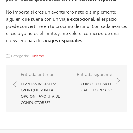
No importa si eres un aventurero nato o simplemente
alguien que sueña con un viaje excepcional, el espacio
puede convertirse en tu próximo destino. Con cada avance,
el cielo ya no es el límite, ¡sino solo el comienzo de una
nueva era para los
viajes espaciales
!
Categoría:
Turismo
Navegación
Entrada anterior
Entrada siguiente
de
LLANTAS RADIALES:
CÓMO CUIDAR EL
¿POR QUÉ SON LA
CABELLO RIZADO
entradas
OPCIÓN FAVORITA DE
CONDUCTORES?