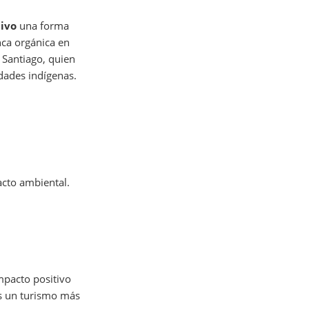
tivo
una forma
nca orgánica en
 Santiago, quien
idades indígenas.
acto ambiental.
mpacto positivo
as un turismo más