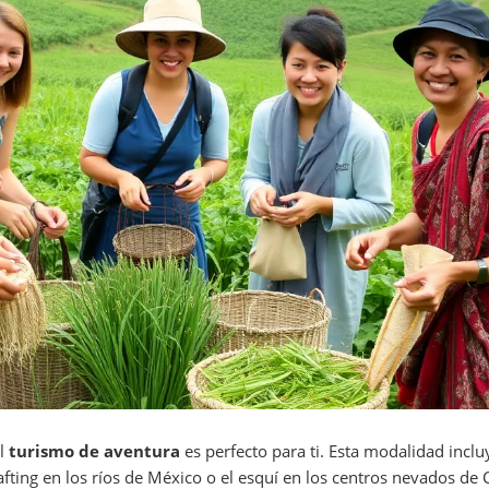
el
turismo de aventura
es perfecto para ti. Esta modalidad inclu
fting en los ríos de México o el esquí en los centros nevados de 