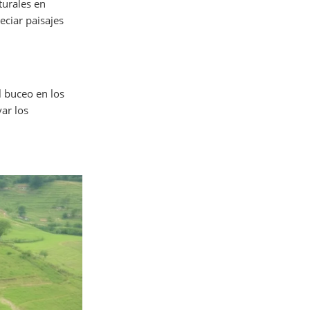
turales en
eciar paisajes
l buceo en los
var los