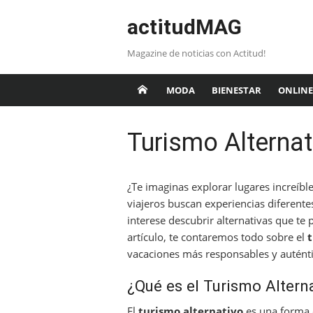
Saltar
actitudMAG
al
contenido
Magazine de noticias con Actitud!
MODA
BIENESTAR
ONLINE
Turismo Alternat
¿Te imaginas explorar lugares increíb
viajeros buscan experiencias diferentes
interese descubrir alternativas que te
artículo, te contaremos todo sobre el
t
vacaciones más responsables y auténti
¿Qué es el Turismo Altern
El
turismo alternativo
es una forma d