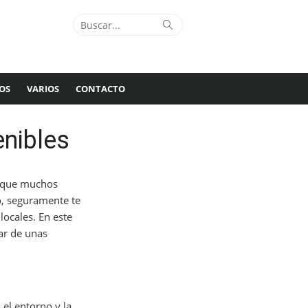
Buscar:
Buscar
OS
VARIOS
CONTACTO
enibles
s que muchos
to, seguramente te
locales. En este
ar de unas
el entorno y la