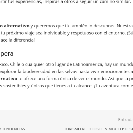
ir tus experiencias, inspiras a otros a seguir un camino similar.
o alternativo
y queremos que tú también lo descubras. Nuestra r
e tu próximo viaje sea inolvidable y respetuoso con el entorno. ¡S
ace la diferencia!
spera
xico, Chile o cualquier otro lugar de Latinoamérica, hay un mund
explorar la biodiversidad en las selvas hasta vivir emocionantes 
ernativo
te ofrece una forma única de ver el mundo. Así que la 
es sostenibles y únicas que tienes a tu alcance. ¡Tu aventura comi
Entrada
Y TENDENCIAS
TURISMO RELIGIOSO EN MÉXICO: DEST