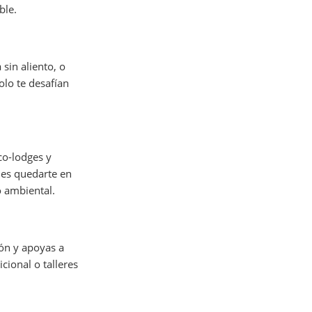
ble.
sin aliento, o
olo te desafían
co-lodges y
edes quedarte en
o ambiental.
ión y apoyas a
cional o talleres