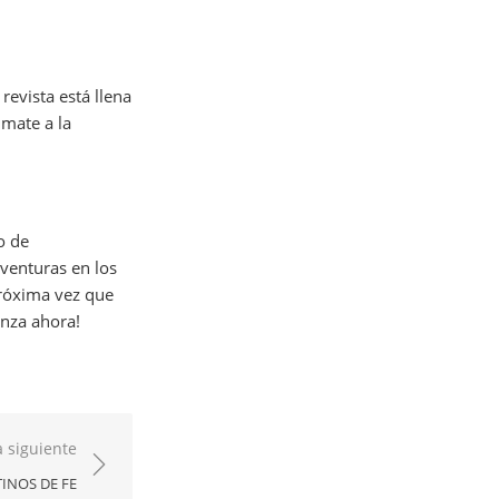
evista está llena
úmate a la
o de
aventuras en los
próxima vez que
enza ahora!
 siguiente
INOS DE FE