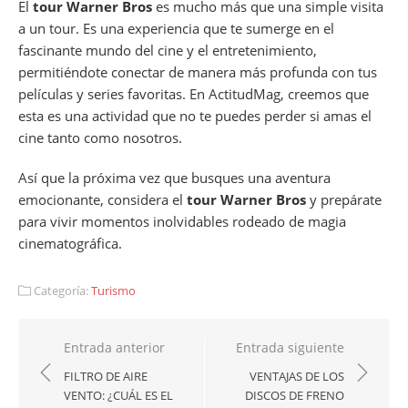
El
tour Warner Bros
es mucho más que una simple visita
a un tour. Es una experiencia que te sumerge en el
fascinante mundo del cine y el entretenimiento,
permitiéndote conectar de manera más profunda con tus
películas y series favoritas. En ActitudMag, creemos que
esta es una actividad que no te puedes perder si amas el
cine tanto como nosotros.
Así que la próxima vez que busques una aventura
emocionante, considera el
tour Warner Bros
y prepárate
para vivir momentos inolvidables rodeado de magia
cinematográfica.
Categoría:
Turismo
Navegación
Entrada anterior
Entrada siguiente
de
FILTRO DE AIRE
VENTAJAS DE LOS
VENTO: ¿CUÁL ES EL
DISCOS DE FRENO
entradas