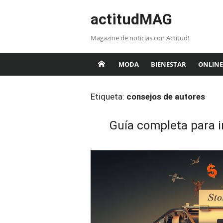
Saltar
actitudMAG
al
contenido
Magazine de noticias con Actitud!
MODA
BIENESTAR
ONLINE
Etiqueta:
consejos de autores
Guía completa para in