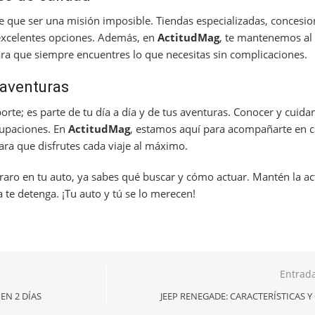
e que ser una misión imposible. Tiendas especializadas, concesio
 excelentes opciones. Además, en
ActitudMag
, te mantenemos al 
a que siempre encuentres lo que necesitas sin complicaciones.
 aventuras
rte; es parte de tu día a día y de tus aventuras. Conocer y cuida
cupaciones. En
ActitudMag
, estamos aquí para acompañarte en c
para que disfrutes cada viaje al máximo.
raro en tu auto, ya sabes qué buscar y cómo actuar. Mantén la act
e detenga. ¡Tu auto y tú se lo merecen!
Entrada
EN 2 DÍAS
JEEP RENEGADE: CARACTERÍSTICAS 