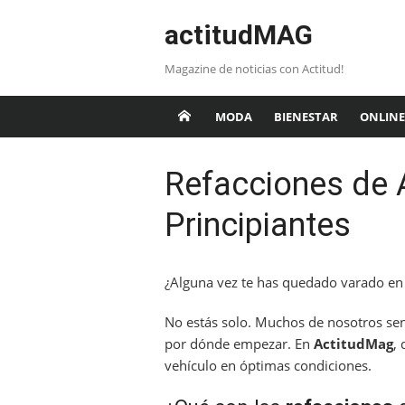
Saltar
actitudMAG
al
contenido
Magazine de noticias con Actitud!
MODA
BIENESTAR
ONLINE
Refacciones de 
Principiantes
¿Alguna vez te has quedado varado en l
No estás solo. Muchos de nosotros se
por dónde empezar. En
ActitudMag
,
vehículo en óptimas condiciones.