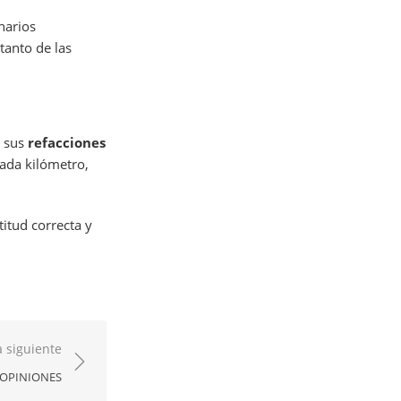
narios
tanto de las
r sus
refacciones
ada kilómetro,
itud correcta y
 siguiente
Y OPINIONES