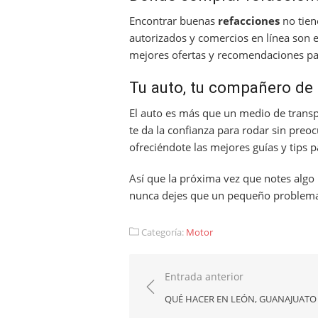
Encontrar buenas
refacciones
no tien
autorizados y comercios en línea son
mejores ofertas y recomendaciones par
Tu auto, tu compañero de
El auto es más que un medio de transpo
te da la confianza para rodar sin preo
ofreciéndote las mejores guías y tips 
Así que la próxima vez que notes algo 
nunca dejes que un pequeño problema t
Categoría:
Motor
Navegación
Entrada anterior
de
QUÉ HACER EN LEÓN, GUANAJUATO 
entradas