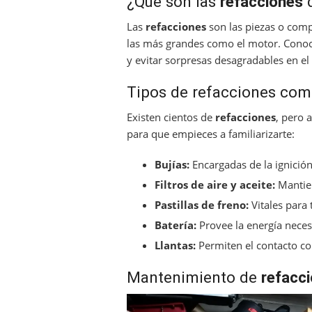
¿Qué son las
refacciones
d
Las
refacciones
son las piezas o com
las más grandes como el motor. Conoce
y evitar sorpresas desagradables en el
Tipos de refacciones co
Existen cientos de
refacciones
, pero 
para que empieces a familiarizarte:
Bujías:
Encargadas de la ignición
Filtros de aire y aceite:
Mantien
Pastillas de freno:
Vitales para 
Batería:
Provee la energía necesa
Llantas:
Permiten el contacto con
Mantenimiento de
refacc