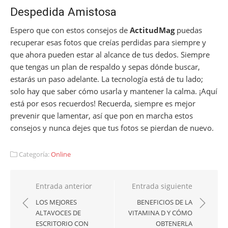
Despedida Amistosa
Espero que con estos consejos de
ActitudMag
puedas
recuperar esas fotos que creías perdidas para siempre y
que ahora pueden estar al alcance de tus dedos. Siempre
que tengas un plan de respaldo y sepas dónde buscar,
estarás un paso adelante. La tecnología está de tu lado;
solo hay que saber cómo usarla y mantener la calma. ¡Aquí
está por esos recuerdos! Recuerda, siempre es mejor
prevenir que lamentar, así que pon en marcha estos
consejos y nunca dejes que tus fotos se pierdan de nuevo.
Categoría:
Online
Navegación
Entrada anterior
Entrada siguiente
de
LOS MEJORES
BENEFICIOS DE LA
ALTAVOCES DE
VITAMINA D Y CÓMO
entradas
ESCRITORIO CON
OBTENERLA