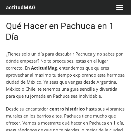
Saltar
actitudMAG
al
contenido
Qué Hacer en Pachuca en 1
Día
¿Tienes solo un día para descubrir Pachuca y no sabes por
dónde empezar? No te preocupes, estás en el lugar
correcto. En
ActitudMag
, entendemos que quieres
aprovechar al máximo tu tiempo explorando esta hermosa
ciudad de México. Ya seas que vengas desde Argentina,
México o Chile, te tenemos una guía sencilla y divertida
para que tu jornada en Pachuca sea inolvidable.
Desde su encantador
centro histórico
hasta sus vibrantes
murales en los barrios altos, Pachuca tiene mucho que
ofrecer. Vamos a mostrarte qué hacer en Pachuca en 1 día,
asegurándonos de que no te pierdas lo mejor de la ciudad.