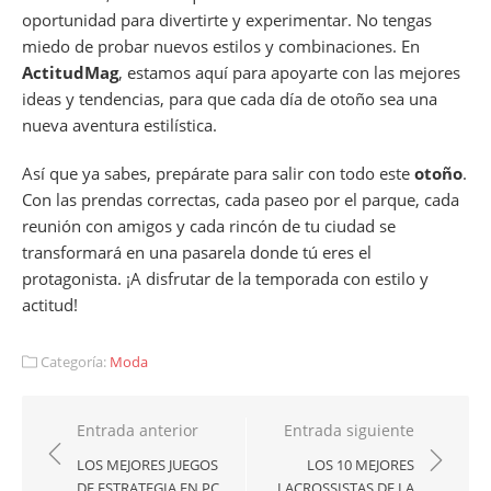
oportunidad para divertirte y experimentar. No tengas
miedo de probar nuevos estilos y combinaciones. En
ActitudMag
, estamos aquí para apoyarte con las mejores
ideas y tendencias, para que cada día de otoño sea una
nueva aventura estilística.
Así que ya sabes, prepárate para salir con todo este
otoño
.
Con las prendas correctas, cada paseo por el parque, cada
reunión con amigos y cada rincón de tu ciudad se
transformará en una pasarela donde tú eres el
protagonista. ¡A disfrutar de la temporada con estilo y
actitud!
Categoría:
Moda
Navegación
Entrada anterior
Entrada siguiente
de
LOS MEJORES JUEGOS
LOS 10 MEJORES
DE ESTRATEGIA EN PC
LACROSSISTAS DE LA