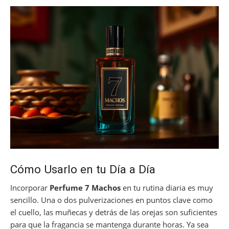
Cómo Usarlo en tu Día a Día
Incorporar
Perfume 7 Machos
en tu rutina diaria es muy
sencillo. Una o dos pulverizaciones en puntos clave como
el cuello, las muñecas y detrás de las orejas son suficientes
para que la fragancia se mantenga durante horas. Ya sea