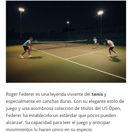
Roger Federer es una leyenda viviente del
tenis
y
especialmente en canchas duras. Con su elegante estilo de
juego y una asombrosa colección de títulos del US Open,
Federer ha establecido un estándar que pocos pueden
alcanzar. Su capacidad para leer el juego y anticipar
movimientos lo hacen único en su especie.