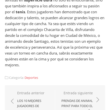
tenistas en
superficie dura
no solo es emocionante, sino
que también inspira a los aficionados a seguir su pasión
por el
tenis
. Estos jugadores han demostrado que con
dedicación y talento, se pueden alcanzar grandes logros en
cualquier tipo de cancha. Ya sea que estés viendo un
partido en el complejo Chacarita de Villa, disfrutando
desde la comodidad de tu hogar en Ciudad de México, o
animando desde Santiago, estos tenistas son un ejemplo
de excelencia y perseverancia. Así que la próxima vez que
veas un torneo en cancha dura, sabrás exactamente
quiénes están en la cima y por qué se consideran los
mejores.
Categoría:
Deportes
Navegación
Entrada anterior
Entrada siguiente
de
LOS 10 MEJORES
PRENDAS DE ANIMAL
JUGADORES DE
PRINT PARA TODO EL
entradas