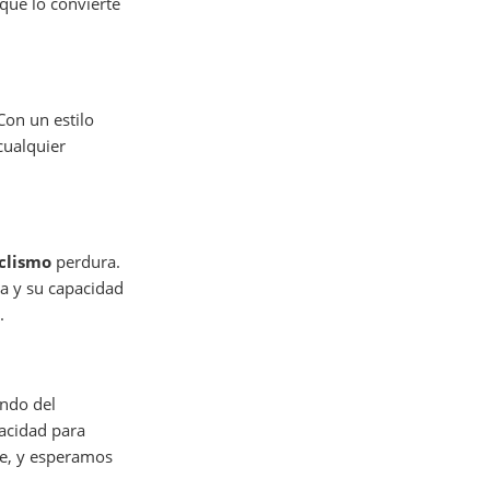
 que lo convierte
Con un estilo
cualquier
iclismo
perdura.
ia y su capacidad
.
undo del
pacidad para
te, y esperamos