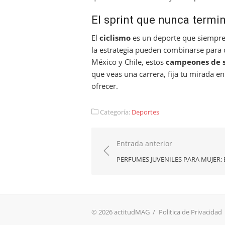
El sprint que nunca termi
El
ciclismo
es un deporte que siempre 
la estrategia pueden combinarse para c
México y Chile, estos
campeones de s
que veas una carrera, fija tu mirada en
ofrecer.
Categoría:
Deportes
Navegación
Entrada anterior
de
PERFUMES JUVENILES PARA MUJER: 
entradas
© 2026 actitudMAG
/
Politica de Privacidad