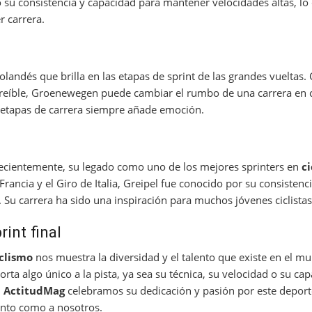
o su consistencia y capacidad para mantener velocidades altas, lo
 carrera.
andés que brilla en las etapas de sprint de las grandes vueltas. 
creíble, Groenewegen puede cambiar el rumbo de una carrera en 
 etapas de carrera siempre añade emoción.
recientemente, su legado como uno de los mejores sprinters en
c
rancia y el Giro de Italia, Greipel fue conocido por su consistenc
. Su carrera ha sido una inspiración para muchos jóvenes ciclistas
int final
iclismo
nos muestra la diversidad y el talento que existe en el m
orta algo único a la pista, ya sea su técnica, su velocidad o su ca
n
ActitudMag
celebramos su dedicación y pasión por este depor
anto como a nosotros.