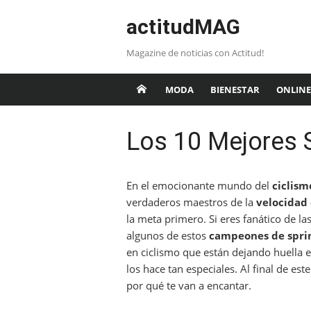
Saltar
actitudMAG
al
contenido
Magazine de noticias con Actitud!
MODA
BIENESTAR
ONLINE
Los 10 Mejores S
En el emocionante mundo del
ciclism
verdaderos maestros de la
velocidad 
la meta primero. Si eres fanático de la
algunos de estos
campeones de spri
en ciclismo que están dejando huella 
los hace tan especiales. Al final de es
por qué te van a encantar.