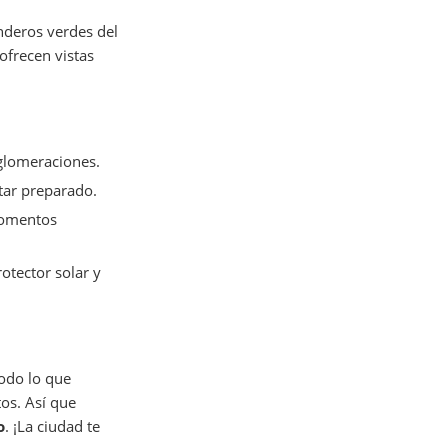
enderos verdes del
ofrecen vistas
aglomeraciones.
tar preparado.
momentos
rotector solar y
todo lo que
os. Así que
o
. ¡La ciudad te