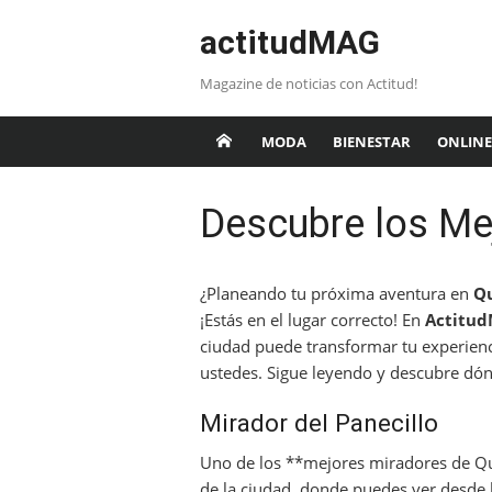
Saltar
actitudMAG
al
contenido
Magazine de noticias con Actitud!
MODA
BIENESTAR
ONLINE
Descubre los Me
¿Planeando tu próxima aventura en
Q
¡Estás en el lugar correcto! En
Actitu
ciudad puede transformar tu experienc
ustedes. Sigue leyendo y descubre dón
Mirador del Panecillo
Uno de los **mejores miradores de Quit
de la ciudad, donde puedes ver desde l