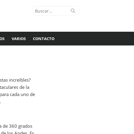
Buscar:
Buscar
OS
VARIOS
CONTACTO
tas increíbles?
aculares de la
l para cada uno de
.
ta de 360 grados
 de los Andes. Es