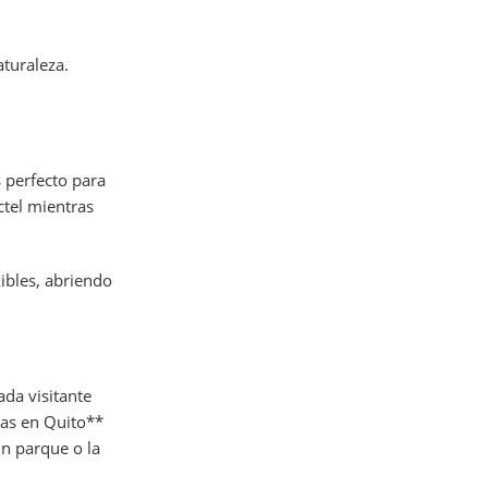
aturaleza.
 perfecto para
tel mientras
xibles, abriendo
da visitante
tas en Quito**
un parque o la