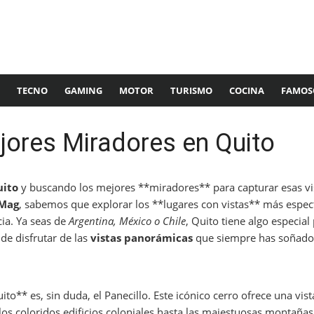
TECNO
GAMING
MOTOR
TURISMO
COCINA
FAMOS
jores Miradores en Quito
uito
y buscando los mejores **miradores** para capturar esas vis
dMag
, sabemos que explorar los **lugares con vistas** más espect
ia. Ya seas de
Argentina, México o Chile
, Quito tiene algo especia
de disfrutar de las
vistas panorámicas
que siempre has soñado
o** es, sin duda, el Panecillo. Este icónico cerro ofrece una vis
os coloridos edificios coloniales hasta las majestuosas montañas