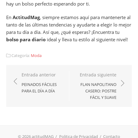
hay un bolso perfecto esperando por ti.
En
ActitudMag
, siempre estamos aquí para mantenerte al
tanto de las últimas tendencias y ayudarte a elegir lo mejor
para tu día a día. Así que, ¿qué esperas? ¡Encuentra tu
bolso para diario
ideal y lleva tu estilo al siguiente nivel!
Categoría:
Moda
Navegación
Entrada anterior
Entrada siguiente
de
PEINADOS FÁCILES
FLAN NAPOLITANO
PARA EL DÍA A DÍA
CASERO: POSTRE
entradas
FÁCIL Y SUAVE
© 2026 actitudMAG
/
Politica de Privacidad
/
Contacto