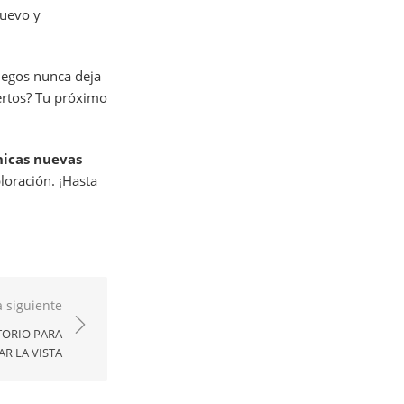
nuevo y
uegos nunca deja
ertos? Tu próximo
nicas nuevas
loración. ¡Hasta
 siguiente
TORIO PARA
AR LA VISTA