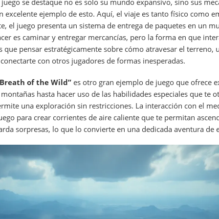
n juego se destaque no es solo su mundo expansivo, sino sus mec
n excelente ejemplo de esto. Aquí, el viaje es tanto físico como e
nte, el juego presenta un sistema de entrega de paquetes en un m
acer es caminar y entregar mercancías, pero la forma en que inter
 que pensar estratégicamente sobre cómo atravesar el terreno, ut
, conectarte con otros jugadores de formas inesperadas.
 Breath of the Wild”
es otro gran ejemplo de juego que ofrece e
ontañas hasta hacer uso de las habilidades especiales que te o
ermite una exploración sin restricciones. La interacción con el m
uego para crear corrientes de aire caliente que te permitan ascen
rda sorpresas, lo que lo convierte en una dedicada aventura de 