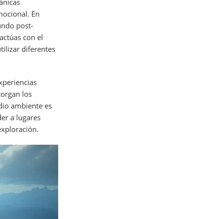
ánicas
mocional. En
undo post-
actúas con el
ilizar diferentes
xperiencias
torgan los
edio ambiente es
der a lugares
exploración.