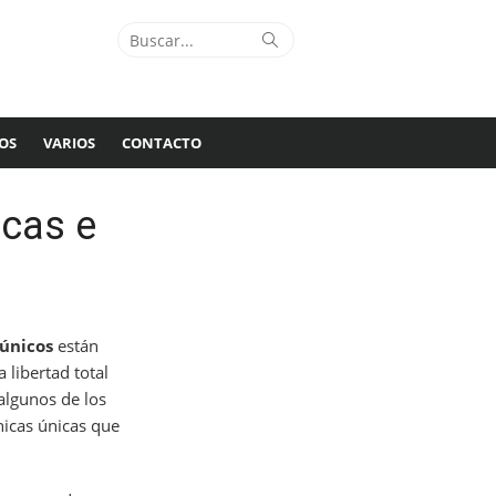
Buscar:
Buscar
OS
VARIOS
CONTACTO
cas e
únicos
están
 libertad total
 algunos de los
icas únicas que