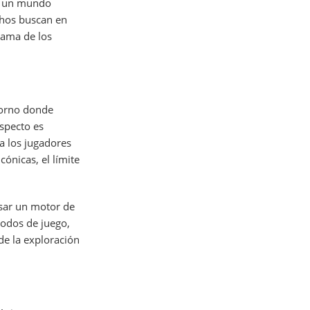
en un mundo
chos buscan en
rama de los
torno donde
specto es
a los jugadores
ónicas, el límite
usar un motor de
odos de juego,
de la exploración