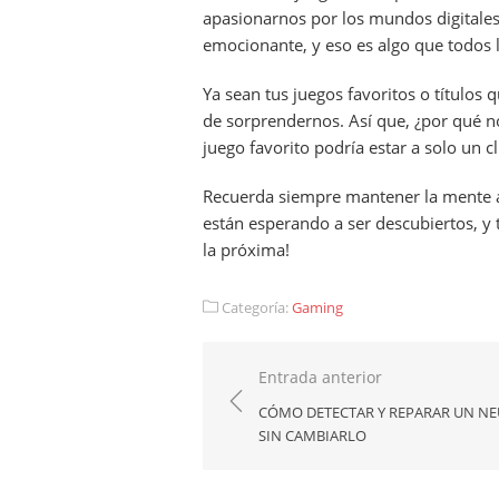
apasionarnos por los mundos digitale
emocionante, y eso es algo que todos 
Ya sean tus juegos favoritos o títulos
de sorprendernos. Así que, ¿por qué n
juego favorito podría estar a solo un cl
Recuerda siempre mantener la mente a
están esperando a ser descubiertos, y 
la próxima!
Categoría:
Gaming
Navegación
Entrada anterior
de
CÓMO DETECTAR Y REPARAR UN N
SIN CAMBIARLO
entradas