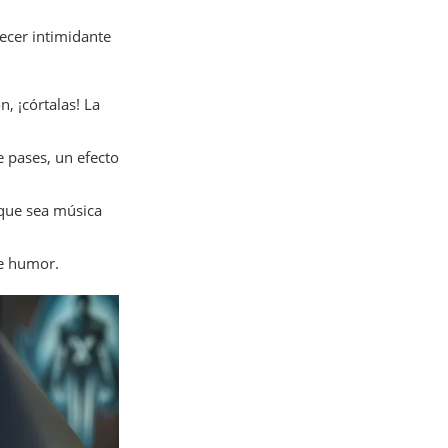
ecer intimidante
, ¡córtalas! La
 pases, un efecto
que sea música
de humor.