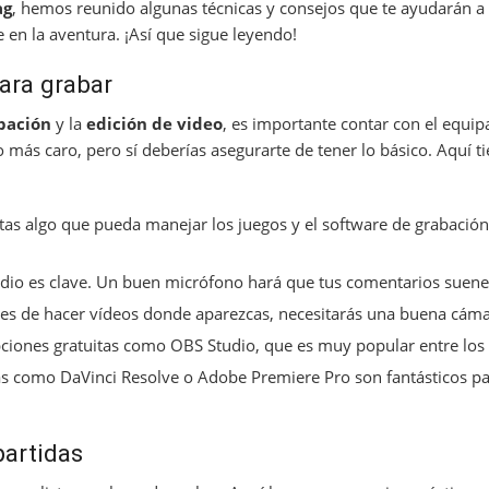
ag
, hemos reunido algunas técnicas y consejos que te ayudarán a
 en la aventura. ¡Así que sigue leyendo!
ara grabar
bación
y la
edición de video
, es importante contar con el equi
 más caro, pero sí deberías asegurarte de tener lo básico. Aquí ti
tas algo que pueda manejar los juegos y el software de grabació
udio es clave. Un buen micrófono hará que tus comentarios sue
nes de hacer vídeos donde aparezcas, necesitarás una buena cáma
iones gratuitas como OBS Studio, que es muy popular entre los
 como DaVinci Resolve o Adobe Premiere Pro son fantásticos par
partidas