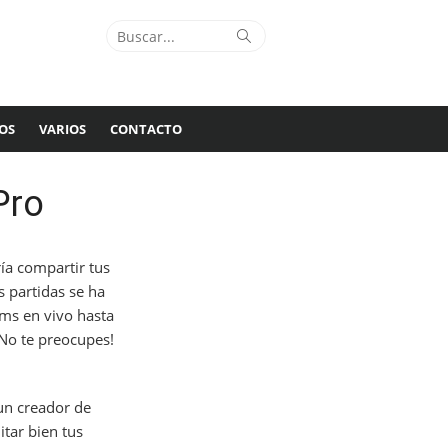
Buscar:
Buscar
OS
VARIOS
CONTACTO
Pro
ía compartir tus
 partidas se ha
ams en vivo hasta
No te preocupes!
un creador de
tar bien tus