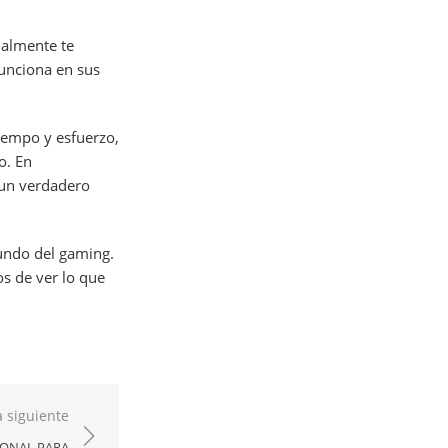
ualmente te
funciona en sus
iempo y esfuerzo,
o. En
 un verdadero
mundo del gaming.
os de ver lo que
 siguiente
IONAL PARA