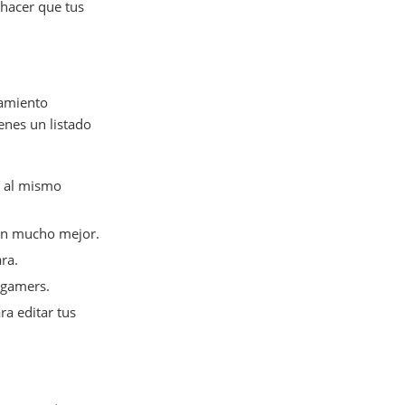
 hacer que tus
pamiento
enes un listado
n al mismo
nen mucho mejor.
ra.
 gamers.
a editar tus