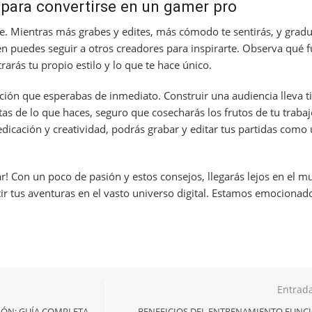
para convertirse en un gamer pro
ave. Mientras más grabes y edites, más cómodo te sentirás, y grad
n puedes seguir a otros creadores para inspirarte. Observa qué 
arás tu propio estilo y lo que te hace único.
ción que esperabas de inmediato. Construir una audiencia lleva t
tas de lo que haces, seguro que cosecharás los frutos de tu trabaj
dicación y creatividad, podrás grabar y editar tus partidas como
rar! Con un poco de pasión y estos consejos, llegarás lejos en el 
rtir tus aventuras en el vasto universo digital. Estamos emocionad
Entrada
IÓN: GUÍA COMPLETA
BENEFICIOS DEL ENTRENAMIENTO FUNC