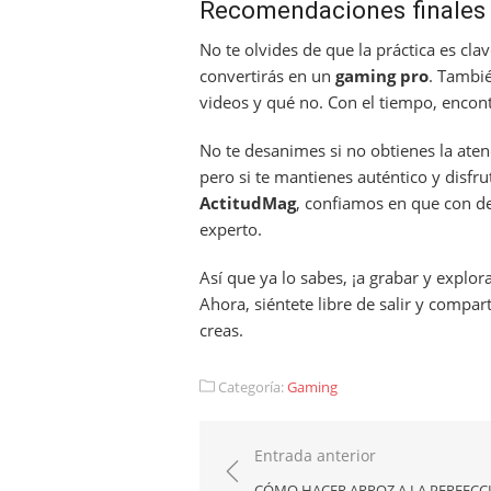
Recomendaciones finales 
No te olvides de que la práctica es cl
convertirás en un
gaming pro
. Tambié
videos y qué no. Con el tiempo, encontr
No te desanimes si no obtienes la aten
pero si te mantienes auténtico y disfru
ActitudMag
, confiamos en que con de
experto.
Así que ya lo sabes, ¡a grabar y explo
Ahora, siéntete libre de salir y compa
creas.
Categoría:
Gaming
Navegación
Entrada anterior
de
CÓMO HACER ARROZ A LA PERFECC