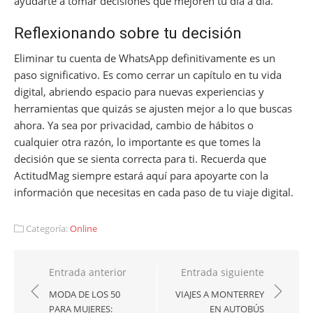
ayudarte a tomar decisiones que mejoren tu día a día.
Reflexionando sobre tu decisión
Eliminar tu cuenta de WhatsApp definitivamente es un
paso significativo. Es como cerrar un capítulo en tu vida
digital, abriendo espacio para nuevas experiencias y
herramientas que quizás se ajusten mejor a lo que buscas
ahora. Ya sea por privacidad, cambio de hábitos o
cualquier otra razón, lo importante es que tomes la
decisión que se sienta correcta para ti. Recuerda que
ActitudMag siempre estará aquí para apoyarte con la
información que necesitas en cada paso de tu viaje digital.
Categoría:
Online
Navegación
Entrada anterior
Entrada siguiente
de
MODA DE LOS 50
VIAJES A MONTERREY
PARA MUJERES:
EN AUTOBÚS
entradas