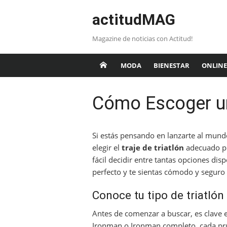
Saltar
actitudMAG
al
contenido
Magazine de noticias con Actitud!
MODA
BIENESTAR
ONLINE
Cómo Escoger un 
Si estás pensando en lanzarte al mund
elegir el
traje de triatlón
adecuado pu
fácil decidir entre tantas opciones dis
perfecto y te sientas cómodo y seguro
Conoce tu tipo de triatlón
Antes de comenzar a buscar, es clave en
Ironman o Ironman completo, cada prueb