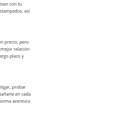
 bien con tu
estampados, así
n precio, pero
 mejor relación
argo plazo y
tigar, probar
pañarte en cada
róxima aventura