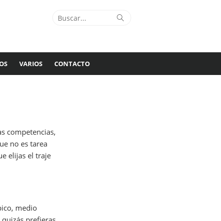
Buscar:
Buscar
OS
VARIOS
CONTACTO
as competencias,
ue no es tarea
 elijas el traje
mpico, medio
 quizás prefieras