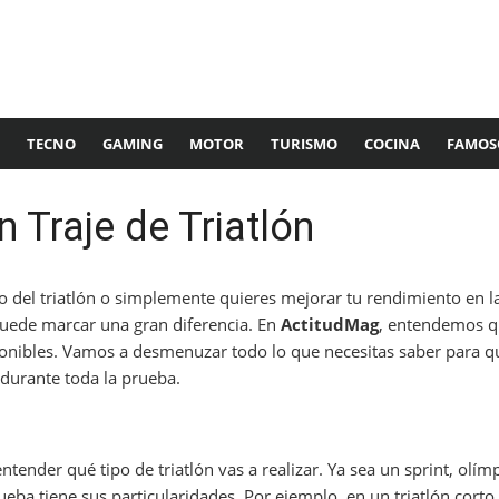
TECNO
GAMING
MOTOR
TURISMO
COCINA
FAMOS
Traje de Triatlón
o del triatlón o simplemente quieres mejorar tu rendimiento en l
ede marcar una gran diferencia. En
ActitudMag
, entendemos q
ponibles. Vamos a desmenuzar todo lo que necesitas saber para que
 durante toda la prueba.
tender qué tipo de triatlón vas a realizar. Ya sea un sprint, olí
a tiene sus particularidades. Por ejemplo, en un triatlón corto,