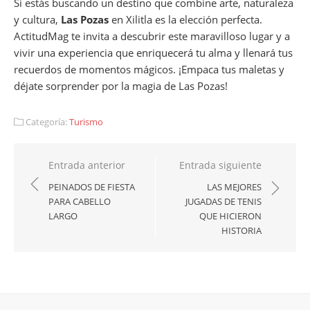
Si estás buscando un destino que combine arte, naturaleza
y cultura,
Las Pozas
en Xilitla es la elección perfecta.
ActitudMag te invita a descubrir este maravilloso lugar y a
vivir una experiencia que enriquecerá tu alma y llenará tus
recuerdos de momentos mágicos. ¡Empaca tus maletas y
déjate sorprender por la magia de Las Pozas!
Categoría:
Turismo
Navegación
Entrada anterior
Entrada siguiente
de
PEINADOS DE FIESTA
LAS MEJORES
PARA CABELLO
JUGADAS DE TENIS
entradas
LARGO
QUE HICIERON
HISTORIA