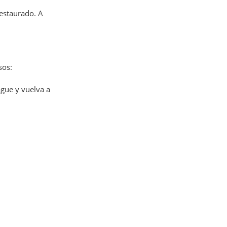
restaurado. A
sos:
gue y vuelva a