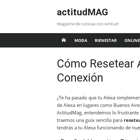
Saltar
actitudMAG
al
contenido
Magazine de noticias con Actitud!
MODA
BIENESTAR
ONLINE
Cómo Resetear A
Conexión
¿Te ha pasado que tu Alexa simplement
de Alexa en lugares como Buenos Aires
ActitudMag, entendemos lo frustrante 
traemos una guía sencilla para
resete
tendrás a tu Alexa funcionando de nuevo