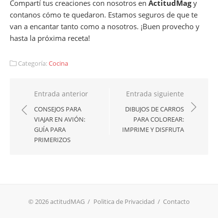
Compartí tus creaciones con nosotros en
ActitudMag
y
contanos cómo te quedaron. Estamos seguros de que te
van a encantar tanto como a nosotros. ¡Buen provecho y
hasta la próxima receta!
Categoría:
Cocina
Navegación
Entrada anterior
Entrada siguiente
de
CONSEJOS PARA
DIBUJOS DE CARROS
VIAJAR EN AVIÓN:
PARA COLOREAR:
entradas
GUÍA PARA
IMPRIME Y DISFRUTA
PRIMERIZOS
© 2026 actitudMAG
/
Politica de Privacidad
/
Contacto