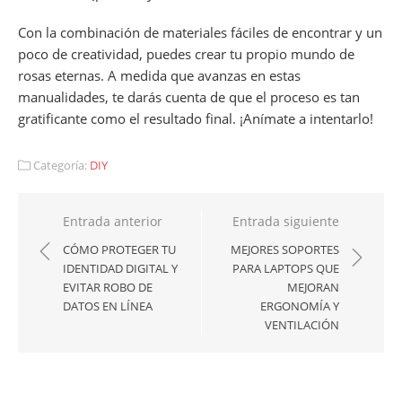
Con la combinación de materiales fáciles de encontrar y un
poco de creatividad, puedes crear tu propio mundo de
rosas eternas. A medida que avanzas en estas
manualidades, te darás cuenta de que el proceso es tan
gratificante como el resultado final. ¡Anímate a intentarlo!
Categoría:
DIY
Navegación
Entrada anterior
Entrada siguiente
de
CÓMO PROTEGER TU
MEJORES SOPORTES
IDENTIDAD DIGITAL Y
PARA LAPTOPS QUE
entradas
EVITAR ROBO DE
MEJORAN
DATOS EN LÍNEA
ERGONOMÍA Y
VENTILACIÓN