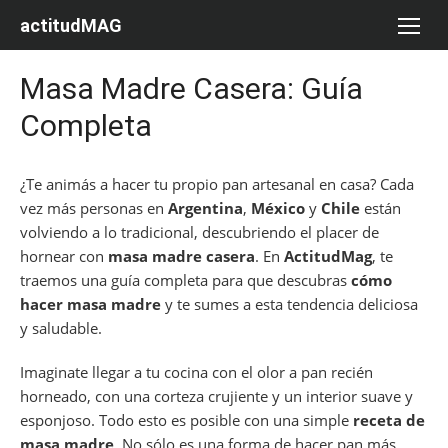
Saltar
actitudMAG
al
contenido
Masa Madre Casera: Guía
Completa
¿Te animás a hacer tu propio pan artesanal en casa? Cada
vez más personas en
Argentina
,
México
y
Chile
están
volviendo a lo tradicional, descubriendo el placer de
hornear con
masa madre casera
. En
ActitudMag
, te
traemos una guía completa para que descubras
cómo
hacer masa madre
y te sumes a esta tendencia deliciosa
y saludable.
Imaginate llegar a tu cocina con el olor a pan recién
horneado, con una corteza crujiente y un interior suave y
esponjoso. Todo esto es posible con una simple
receta de
masa madre
. No sólo es una forma de hacer pan más