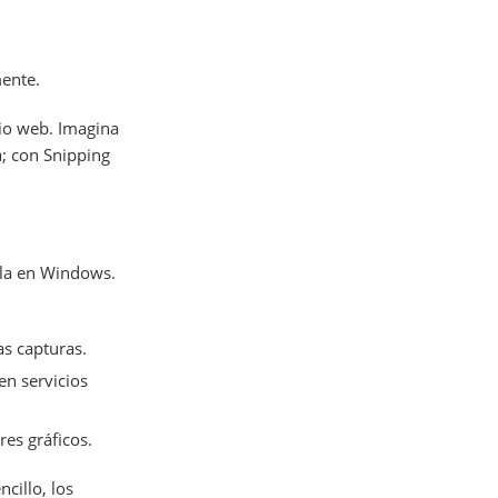
mente.
tio web. Imagina
a; con Snipping
alla en Windows.
as capturas.
en servicios
es gráficos.
cillo, los