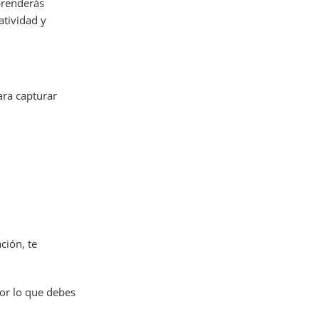
aprenderás
atividad y
ara capturar
ción, te
por lo que debes