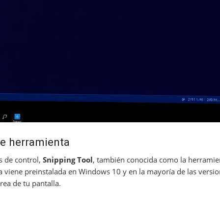
te herramienta
s de control,
Snipping Tool
, también conocida como la herramien
a viene preinstalada en Windows 10 y en la mayoría de las vers
rea de tu pantalla.