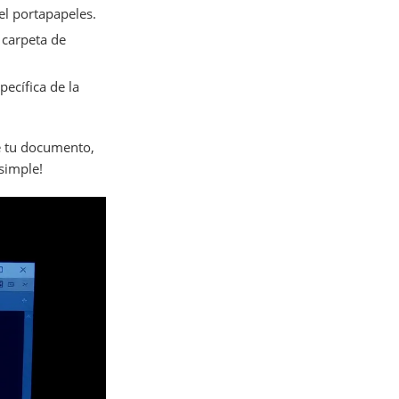
 el portapapeles.
 carpeta de
ecífica de la
e tu documento,
 simple!