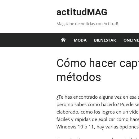
Saltar
actitudMAG
al
contenido
Magazine de noticias con Actitud!
MODA
BIENESTAR
ONLINE
Cómo hacer captu
métodos
¿Te has encontrado alguna vez en esa s
pero no sabes cómo hacerlo? Puede se
elaborado, como los logros en un vide
fáciles y rápidas de explicar cómo hac
Windows 10 o 11, hay varias opciones q