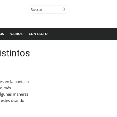
Buscar:
Buscar
OS
VARIOS
CONTACTO
stintos
s en la pantalla
go más
lgunas maneras
 estés usando