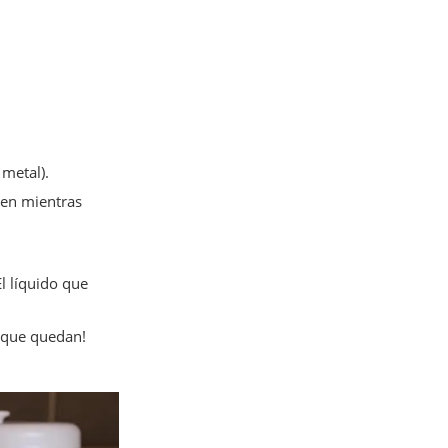
metal).
iren mientras
l líquido que
s que quedan!