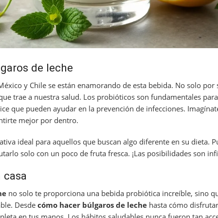
lgaros de leche
éxico y Chile se están enamorando de esta bebida. No solo por 
 que trae a nuestra salud. Los probióticos son fundamentales pa
dice que pueden ayudar en la prevención de infecciones. Imagína
ntirte mejor por dentro.
nativa ideal para aquellos que buscan algo diferente en su dieta. P
tarlo solo con un poco de fruta fresca. ¡Las posibilidades son infi
n casa
he
no solo te proporciona una bebida probiótica increíble, sino 
able. Desde
cómo hacer búlgaros de leche
hasta cómo disfrutar
pleta en tus manos. Los hábitos saludables nunca fueron tan acce