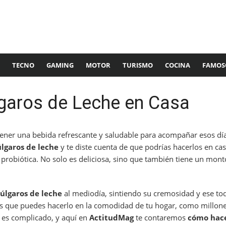
TECNO
GAMING
MOTOR
TURISMO
COCINA
FAMOS
garos de Leche en Casa
tener una bebida refrescante y saludable para acompañar esos día
lgaros de leche
y te diste cuenta de que podrías hacerlos en c
probiótica. No solo es deliciosa, sino que también tiene un mont
úlgaros de leche
al mediodía, sintiendo su cremosidad y ese to
 es que puedes hacerlo en la comodidad de tu hogar, como millon
 es complicado, y aquí en
ActitudMag
te contaremos
cómo hace