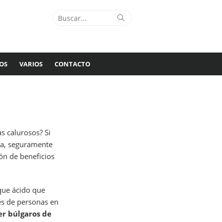
Buscar:
Buscar
OS
VARIOS
CONTACTO
s calurosos? Si
asa, seguramente
ón de beneficios
que ácido que
es de personas en
r búlgaros de