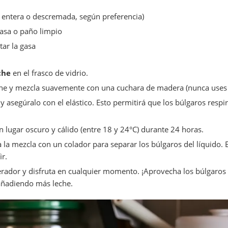
r entera o descremada, según preferencia)
gasa o paño limpio
tar la gasa
che
en el frasco de vidrio.
eche y mezcla suavemente con una cuchara de madera (nunca uses 
 y asegúralo con el elástico. Esto permitirá que los búlgaros resp
n lugar oscuro y cálido (entre 18 y 24°C) durante 24 horas.
la mezcla con un colador para separar los búlgaros del líquido. E
ir.
igerador y disfruta en cualquier momento. ¡Aprovecha los búlgaro
añadiendo más leche.