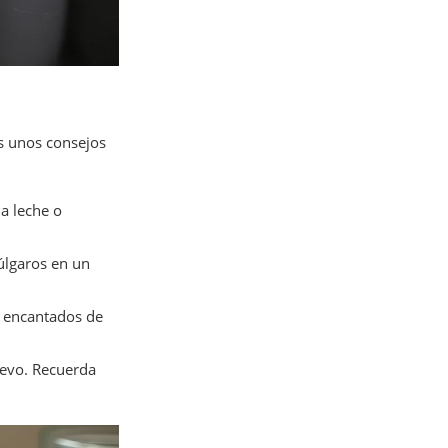
es unos consejos
a leche o
úlgaros en un
n encantados de
uevo. Recuerda