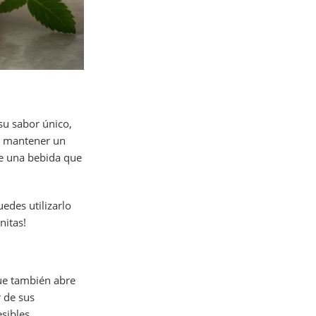
su sabor único,
ra mantener un
te una bebida que
uedes utilizarlo
nitas!
que también abre
 de sus
sibles.