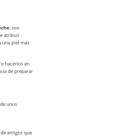
leche
, son
e atribuir
a una piel más
ro hacerlos en
ncia de preparar
 de unos
s de amigos que