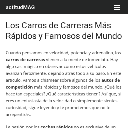
Saltar
actitudMAG
al
contenido
Los Carros de Carreras Más
Rápidos y Famosos del Mundo
Cuando pensamos en velocidad, potencia y adrenalina, los
carros de carreras
vienen a la mente de inmediato. Hay
algo casi mágico en observar cómo estos vehículos
avanzan ferozmente, dejando atrás todo a su paso. En este
artículo, vamos a chismear sobre algunos de los
autos de
competición
más rápidos y famosos del mundo. ¿Qué los
hace tan especiales? ¿Qué características tienen? Así que, si
eres un entusiasta de la velocidad o simplemente sientes
curiosidad, sigue leyendo y te prometemos que no te
arrepentirás.
La pasión por los
coches rápidos
no es exclusiva de un