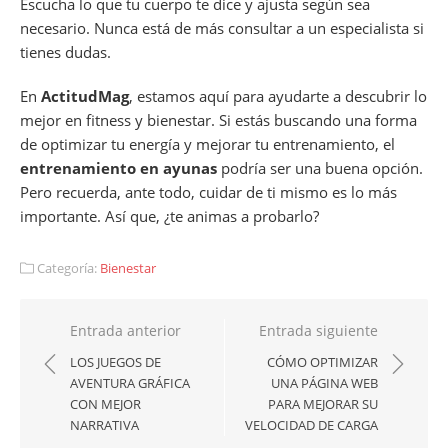
Escucha lo que tu cuerpo te dice y ajusta según sea
necesario. Nunca está de más consultar a un especialista si
tienes dudas.
En
ActitudMag
, estamos aquí para ayudarte a descubrir lo
mejor en fitness y bienestar. Si estás buscando una forma
de optimizar tu energía y mejorar tu entrenamiento, el
entrenamiento en ayunas
podría ser una buena opción.
Pero recuerda, ante todo, cuidar de ti mismo es lo más
importante. Así que, ¿te animas a probarlo?
Categoría:
Bienestar
Navegación
Entrada anterior
Entrada siguiente
de
LOS JUEGOS DE
CÓMO OPTIMIZAR
AVENTURA GRÁFICA
UNA PÁGINA WEB
entradas
CON MEJOR
PARA MEJORAR SU
NARRATIVA
VELOCIDAD DE CARGA