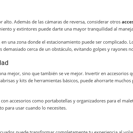
r alto. Además de las cámaras de reversa, considerar otros
acce
ento y extintores puede darte una mayor tranquilidad al maneja
s en una zona donde el estacionamiento puede ser complicado. L
s demasiado cerca de un obstáculo, evitando golpes y rayones n
dad
a mejor, sino que también se ve mejor. Invertir en accesorios que
abrisas y kits de herramientas básicos, puede ahorrarte muchos
con accesorios como portabotellas y organizadores para el male
to para usar cuando lo necesites.
decuados puede transformar completamente tu experiencia al vola