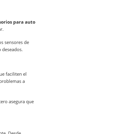
sorios para auto
r.
os sensores de
o deseados.
 faciliten el
 problemas a
tero asegura que
nte. Desde