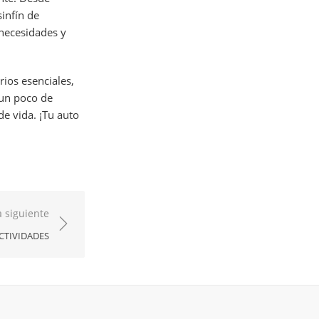
sinfín de
 necesidades y
ios esenciales,
 un poco de
de vida. ¡Tu auto
 siguiente
CTIVIDADES