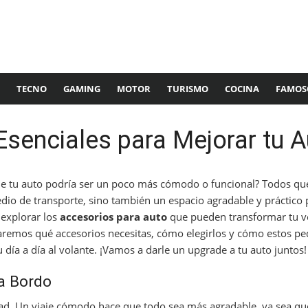
TECNO
GAMING
MOTOR
TURISMO
COCINA
FAMOS
senciales para Mejorar tu A
ue tu auto podría ser un poco más cómodo o funcional? Todos q
dio de transporte, sino también un espacio agradable y práctico 
 explorar los
accesorios para auto
que pueden transformar tu v
taremos qué accesorios necesitas, cómo elegirlos y cómo estos 
 día a día al volante. ¡Vamos a darle un upgrade a tu auto juntos!
a Bordo
d. Un viaje cómodo hace que todo sea más agradable, ya sea que