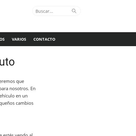
Buscar:
Buscar
OS
VARIOS
CONTACTO
uto
ueremos que
para nosotros. En
ehículo en un
pequeños cambios
 estés yendo al