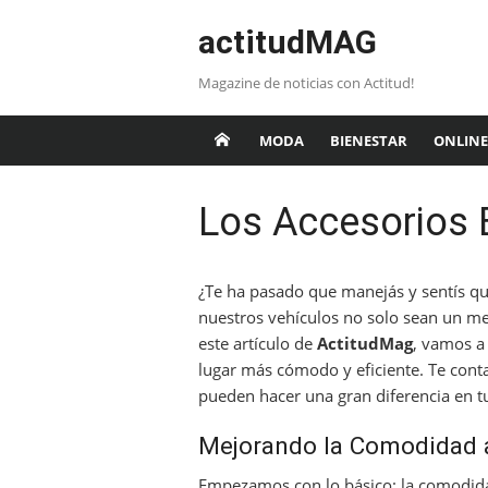
Saltar
actitudMAG
al
contenido
Magazine de noticias con Actitud!
MODA
BIENESTAR
ONLINE
Los Accesorios E
¿Te ha pasado que manejás y sentís q
nuestros vehículos no solo sean un me
este artículo de
ActitudMag
, vamos a
lugar más cómodo y eficiente. Te con
pueden hacer una gran diferencia en tu
Mejorando la Comodidad 
Empezamos con lo básico: la comodida